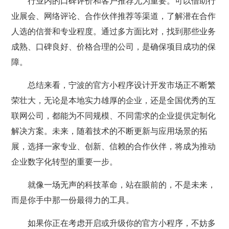
行业内的口碑评价和客户推荐尤为重要。可以借助行
业展会、网络评论、合作伙伴推荐等渠道，了解潜在合作
人选的信誉和专业程度。通过多方面比对，找到那些业务
成熟、口碑良好、价格合理的公司，是确保项目成功的保
障。
总结来看，宁波的官方小程序设计开发市场正不断繁
荣壮大，无论是本地实力雄厚的企业，还是全国优秀的互
联网公司，都能为不同规模、不同需求的企业提供定制化
解决方案。未来，随着技术的不断更新与应用场景的拓
展，选择一家专业、创新、信赖的合作伙伴，将成为推动
企业数字化转型的重要一步。
就像一场无声的科技革命，站在眼前的，不是未来，
而是你手中那一份最得力的工具。
如果你正在考虑开启或升级你的官方小程序，不妨多