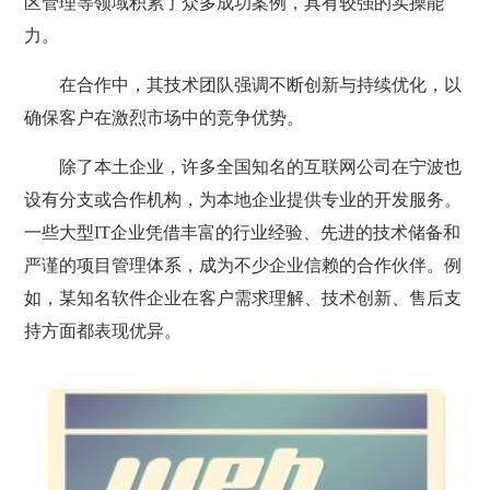
区管理等领域积累了众多成功案例，具有较强的实操能
力。
在合作中，其技术团队强调不断创新与持续优化，以
确保客户在激烈市场中的竞争优势。
除了本土企业，许多全国知名的互联网公司在宁波也
设有分支或合作机构，为本地企业提供专业的开发服务。
一些大型IT企业凭借丰富的行业经验、先进的技术储备和
严谨的项目管理体系，成为不少企业信赖的合作伙伴。例
如，某知名软件企业在客户需求理解、技术创新、售后支
持方面都表现优异。